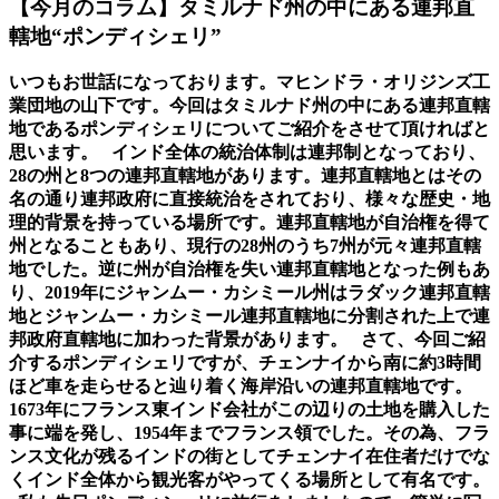
【今月のコラム】タミルナド州の中にある連邦直
轄地“ポンディシェリ”
いつもお世話になっております。マヒンドラ・オリジンズ工
業団地の山下です。今回はタミルナド州の中にある連邦直轄
地であるポンディシェリについてご紹介をさせて頂ければと
思います。
インド全体の統治体制は連邦制となっており、
28の州と8つの連邦直轄地があります。連邦直轄地とはその
名の通り連邦政府に直接統治をされており、様々な歴史・地
理的背景を持っている場所です。連邦直轄地が自治権を得て
州となることもあり、現行の28州のうち7州が元々連邦直轄
地でした。逆に州が自治権を失い連邦直轄地となった例もあ
り、2019年にジャンムー・カシミール州はラダック連邦直轄
地とジャンムー・カシミール連邦直轄地に分割された上で連
邦政府直轄地に加わった背景があります。
さて、今回ご紹
介するポンディシェリですが、チェンナイから南に約3時間
ほど車を走らせると辿り着く海岸沿いの連邦直轄地です。
1673年にフランス東インド会社がこの辺りの土地を購入した
事に端を発し、1954年までフランス領でした。その為、フラ
ンス文化が残るインドの街としてチェンナイ在住者だけでな
くインド全体から観光客がやってくる場所として有名です。