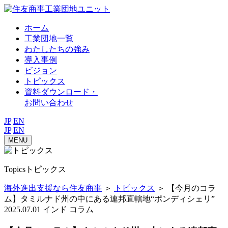
⼯業団地ユニット
ホーム
工業団地一覧
わたしたちの強み
導入事例
ビジョン
トピックス
資料ダウンロード・
お問い合わせ
JP
EN
JP
EN
MENU
Topics
トピックス
海外進出支援なら住友商事
＞
トピックス
＞
【今月のコラ
ム】タミルナド州の中にある連邦直轄地“ポンディシェリ”
2025.07.01
インド
コラム