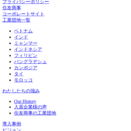
プライバシーポリシー
住友商事
コーポレートサイト
工業団地一覧
ベトナム
インド
ミャンマー
インドネシア
フィリピン
バングラデシュ
カンボジア
タイ
モロッコ
わたしたちの強み
Our History
入居企業様の声
住友商事の工業団地
導入事例
ビジョン