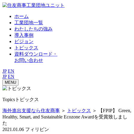
⼯業団地ユニット
ホーム
工業団地一覧
わたしたちの強み
導入事例
ビジョン
トピックス
資料ダウンロード・
お問い合わせ
JP
EN
JP
EN
MENU
Topics
トピックス
海外進出支援なら住友商事
＞
トピックス
＞
【FPIP】 Green,
Healthy, Smart, and Sustainable Ecozone Awardを受賞致しまし
た
2021.01.06
フィリピン