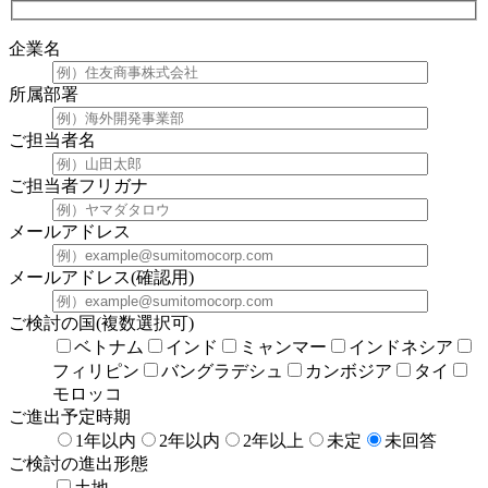
企業名
所属部署
ご担当者名
ご担当者フリガナ
メールアドレス
メールアドレス(確認用)
ご検討の国(複数選択可)
ベトナム
インド
ミャンマー
インドネシア
フィリピン
バングラデシュ
カンボジア
タイ
モロッコ
ご進出予定時期
1年以内
2年以内
2年以上
未定
未回答
ご検討の進出形態
土地